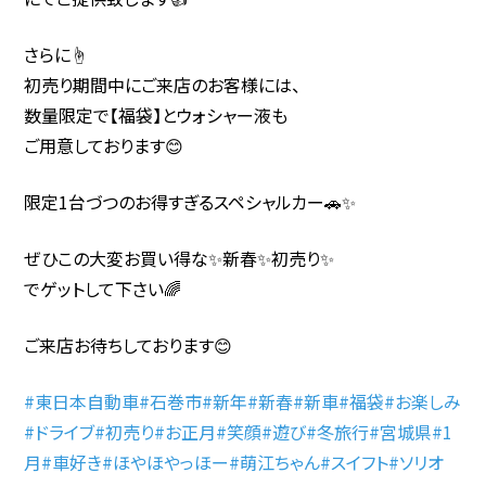
さらに☝️
初売り期間中にご来店のお客様には、
数量限定で【福袋】とウォシャー液も
ご用意しております😊
限定1台づつのお得すぎるスペシャルカー🚗✨
ぜひこの大変お買い得な✨新春✨初売り✨
でゲットして下さい🌈
ご来店お待ちしております😊
#東日本自動車
#石巻市
#新年
#新春
#新車
#福袋
#お楽しみ
#ドライブ
#初売り
#お正月
#笑顔
#遊び
#冬旅行
#宮城県
#1
月
#車好き
#ほやほやっほー
#萌江ちゃん
#スイフト
#ソリオ